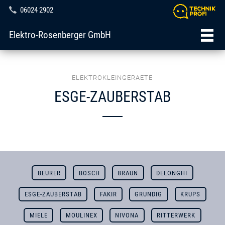
06024 2902
Elektro-Rosenberger GmbH
ELEKTROKLEINGERAETE
ESGE-ZAUBERSTAB
BEURER
BOSCH
BRAUN
DELONGHI
ESGE-ZAUBERSTAB
FAKIR
GRUNDIG
KRUPS
MIELE
MOULINEX
NIVONA
RITTERWERK