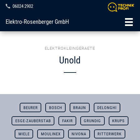
06024 2902
Elektro-Rosenberger GmbH
ELEKTROKLEINGERAETE
Unold
BEURER
BOSCH
BRAUN
DELONGHI
ESGE-ZAUBERSTAB
FAKIR
GRUNDIG
KRUPS
MIELE
MOULINEX
NIVONA
RITTERWERK