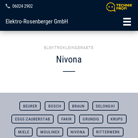
06024 2902
Elektro-Rosenberger GmbH
ELEKTROKLEINGERAETE
Nivona
BEURER
BOSCH
BRAUN
DELONGHI
ESGE-ZAUBERSTAB
FAKIR
GRUNDIG
KRUPS
MIELE
MOULINEX
NIVONA
RITTERWERK