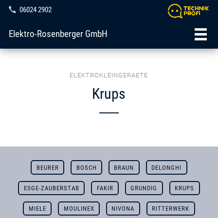
06024 2902
Elektro-Rosenberger GmbH
ELEKTROKLEINGERAETE
Krups
BEURER
BOSCH
BRAUN
DELONGHI
ESGE-ZAUBERSTAB
FAKIR
GRUNDIG
KRUPS
MIELE
MOULINEX
NIVONA
RITTERWERK